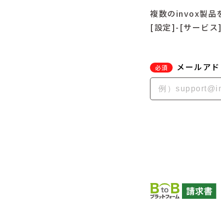
複数のinvox
[設定]-[サービ
メールアド
必須